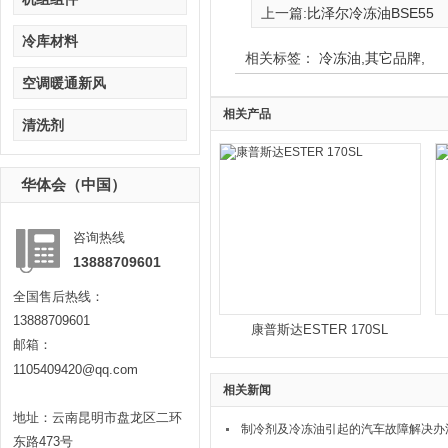
上一篇:
比泽尔冷冻油BSE55
冷库材料
相关标签：
冷冻油
,
其它品牌
,
空调暖通新风
相关产品
清洗剂
华体会（中国）
咨询热线
13888709601
全国售后热线：
13888709601
康普斯达ESTER 170SL
邮箱：
1105409420@qq.com
相关新闻
地址：云南昆明市盘龙区二环
制冷剂及冷冻油引起的汽车故障解决办
东路473号