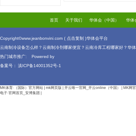
首页
关于我们
华体会（中国）
华体
Copyright©
www.jeanbonvini.com
(
点击复制
)华体会平台
云南制冷设备怎么样？云南制冷剂哪家便宜？云南冷库工程哪家好？华体
热门城市推广: Powered by
备案号：
滇ICP备14001352号-1
MK体育·（国际）官方网站
|
mk网页版
|
开云唯一官网_开云online（中国）
|
MK网官
电子·官网首页_安博集团
|