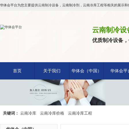
华体会平台为您主要提供
云南制冷设备
，云南制冷剂，云南冷库工程等相关的展示和
云南制冷设
优质制冷设备，
首页
关于我们
华体会（中国）
华体会平
关键词：
云南冷库
云南冷库价格
云南冷库工程