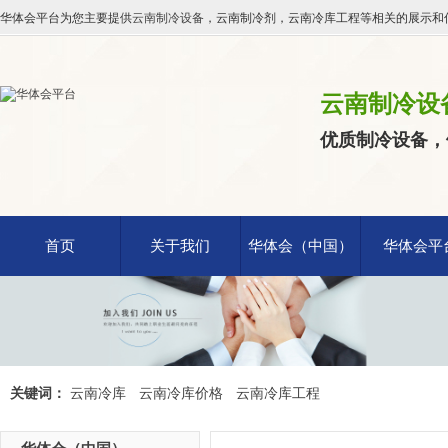
华体会平台为您主要提供
云南制冷设备
，云南制冷剂，云南冷库工程等相关的展示和
云南制冷设
优质制冷设备，
首页
关于我们
华体会（中国）
华体会平
关键词：
云南冷库
云南冷库价格
云南冷库工程