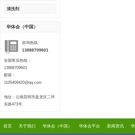
清洗剂
华体会（中国）
咨询热线
13888709601
全国售后热线：
13888709601
邮箱：
1105409420@qq.com
地址：云南昆明市盘龙区二环
东路473号
首页
关于我们
华体会（中国）
华体会平台
新闻资讯
华