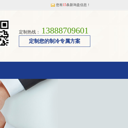
您有
15
条新询盘信息！
13888709601
定制热线：
定制您的制冷专属方案