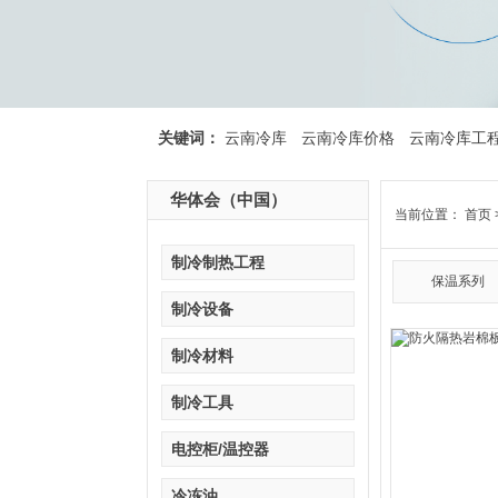
关键词：
云南冷库
云南冷库价格
云南冷库工
华体会（中国）
当前位置：
首页
制冷制热工程
保温系列
制冷设备
制冷材料
制冷工具
电控柜/温控器
冷冻油