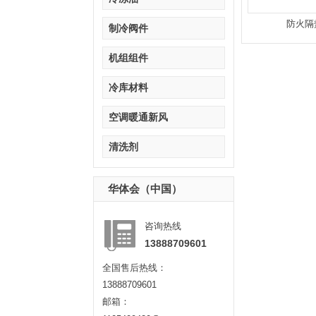
防火隔
制冷阀件
机组组件
冷库材料
空调暖通新风
清洗剂
华体会（中国）
咨询热线
13888709601
全国售后热线：
13888709601
邮箱：