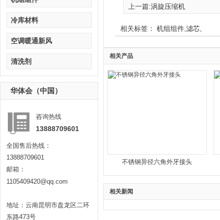
上一篇:
涡旋压缩机
冷库材料
相关标签：
机组组件
,
滤芯
,
空调暖通新风
相关产品
清洗剂
华体会（中国）
咨询热线
13888709601
全国售后热线：
13888709601
不锈钢异径六角外牙接头
邮箱：
1105409420@qq.com
相关新闻
地址：云南昆明市盘龙区二环
东路473号