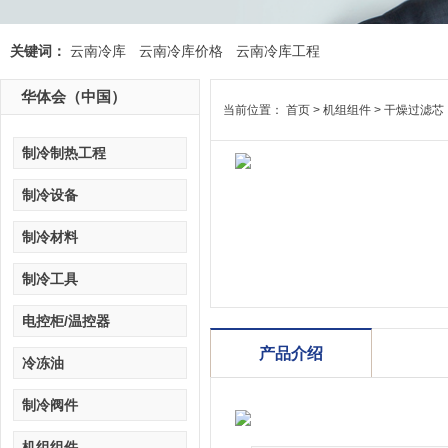
关键词：
云南冷库
云南冷库价格
云南冷库工程
华体会（中国）
当前位置：
首页
>
机组组件
>
干燥过滤芯
制冷制热工程
制冷设备
制冷材料
制冷工具
电控柜/温控器
产品介绍
冷冻油
制冷阀件
机组组件