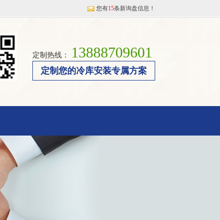
您有
15
条新询盘信息！
13888709601
定制热线：
定制您的冷库安装专属方案