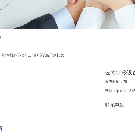
程
>
制冷制热工程
>
云南制冷设备厂家批发
云南制冷设
发布时间：2020-4-24
来源：/product54726
联系电话：
绍