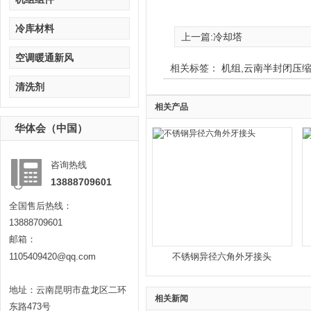
冷库材料
上一篇:
冷却塔
空调暖通新风
相关标签：
机组
,
云南半封闭压
清洗剂
相关产品
华体会（中国）
咨询热线
13888709601
全国售后热线：
13888709601
邮箱：
1105409420@qq.com
不锈钢异径六角外牙接头
地址：云南昆明市盘龙区二环
相关新闻
东路473号