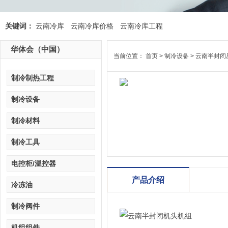
关键词：
云南冷库
云南冷库价格
云南冷库工程
华体会（中国）
当前位置：
首页
>
制冷设备
>
云南半封闭
制冷制热工程
制冷设备
制冷材料
制冷工具
电控柜/温控器
产品介绍
冷冻油
制冷阀件
机组组件