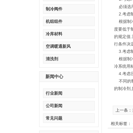
必须选用
制冷阀件
2.考虑
机组组件
根据制冷
度要低于
冷库材料
的规定值
行条件决定
空调暖通新风
3.考虑
清洗剂
根据制冷
冷系统用
4.考虑
新闻中心
不同的制
的制冷剂,
行业新闻
公司新闻
上一条：
常见问题
相关标签：