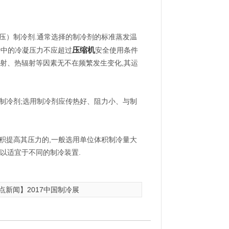
压）制冷剂.通常选择的制冷剂的标准蒸发温
压缩机
行中的冷凝压力不应超过
安全使用条件
辐射、热辐射等因素无不在频繁发生变化,其运
制冷剂;选用制冷剂应传热好、阻力小、与制
积提高其压力的,一般选用单位体积制冷量大
现,以适宜于不同的制冷装置.
点新闻】2017中国制冷展