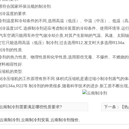
符合国家环保法规的制冷剂.
制冷温度的要求.
剂温度和冷却条件的不同,选用高温（低压）、中温（中压）、低温（高
制冷温度10℃.选择制冷剂还应考虑制冷装置的冷却条件、使用环境等.运
.汽车空调只能用车外空气做冷却介质,对其产生影响的气温、风速、太阳
它只能选用高温（低压）制冷剂,过去选用R12,发文时大多选用R134a.
制冷剂的性质.
剂的热力性质、物理性质和化学性质,选用那些无毒、不爆炸、不燃烧的
材料相容性好.
压缩机的类型.
冷压缩机的工作原理有所不同.体积式压缩机是通过缩小制冷剂蒸气的体
如R134a,R22等.制冷剂的种类很多,随着科学技术的进步.新工质不断出
云南制冷剂需要满足哪些性质要求?
下一条：
【热
云南制冷剂
,
云南制冷剂安装
,
云南制冷剂报价
,