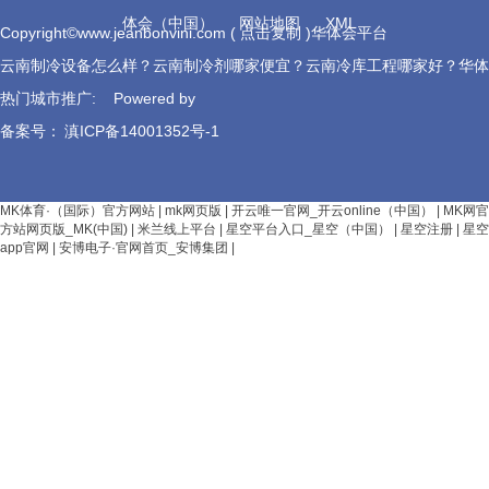
体会（中国）
网站地图
XML
Copyright©
www.jeanbonvini.com
(
点击复制
)华体会平台
云南制冷设备怎么样？云南制冷剂哪家便宜？云南冷库工程哪家好？华体
热门城市推广: Powered by
备案号：
滇ICP备14001352号-1
MK体育·（国际）官方网站
|
mk网页版
|
开云唯一官网_开云online（中国）
|
MK网官
方站网页版_MK(中国)
|
米兰线上平台
|
星空平台入口_星空（中国）
|
星空注册
|
星空
app官网
|
安博电子·官网首页_安博集团
|