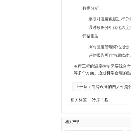
数据分析
：
定期对温度数据进行分
通过数据分析优化温度
评估报告
：
撰写温度管理评估报告
评估报告可作为后续改
冷库工程的温度控制需要综合考
等多个方面。通过科学合理的温
上一条：
制冷设备的四大件是
相关标签：
冷库工程
,
相关产品