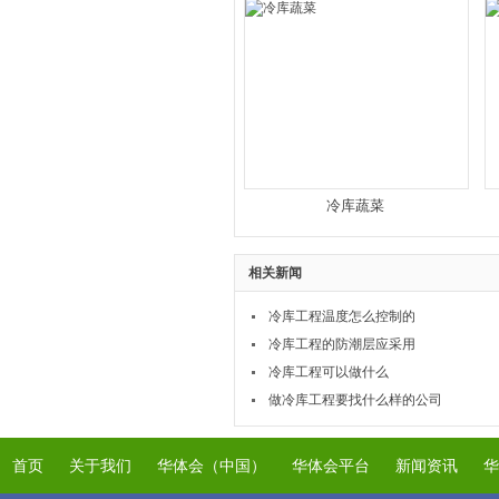
冷库蔬菜
相关新闻
冷库工程温度怎么控制的
冷库工程的防潮层应采用
冷库工程可以做什么
做冷库工程要找什么样的公司
首页
关于我们
华体会（中国）
华体会平台
新闻资讯
华